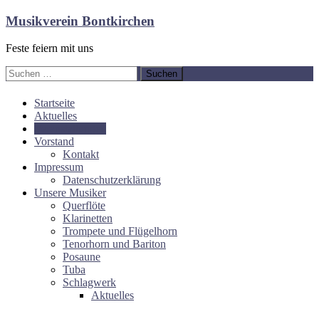
Zum
Musikverein Bontkirchen
Inhalt
springen
Feste feiern mit uns
Suchen
nach:
Startseite
Aktuelles
Veranstaltungen
Vorstand
Kontakt
Impressum
Datenschutzerklärung
Unsere Musiker
Querflöte
Klarinetten
Trompete und Flügelhorn
Tenorhorn und Bariton
Posaune
Tuba
Schlagwerk
Aktuelles