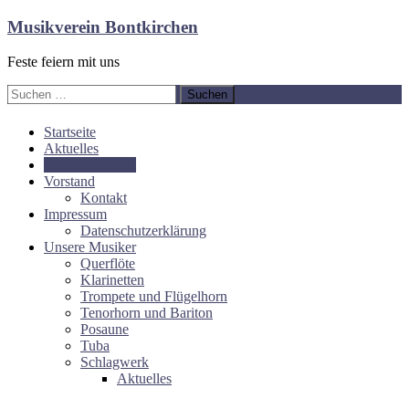
Zum
Musikverein Bontkirchen
Inhalt
springen
Feste feiern mit uns
Suchen
nach:
Startseite
Aktuelles
Veranstaltungen
Vorstand
Kontakt
Impressum
Datenschutzerklärung
Unsere Musiker
Querflöte
Klarinetten
Trompete und Flügelhorn
Tenorhorn und Bariton
Posaune
Tuba
Schlagwerk
Aktuelles